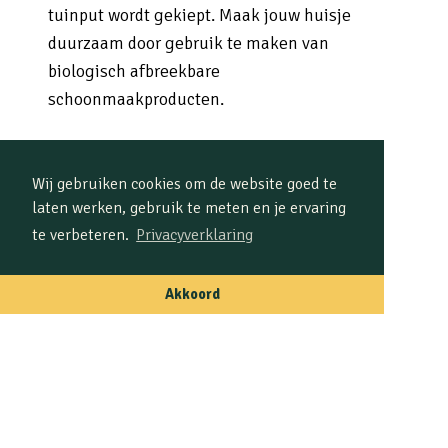
tuinput wordt gekiept. Maak jouw huisje
duurzaam door gebruik te maken van
biologisch afbreekbare
schoonmaakproducten.
Wij gebruiken cookies om de website goed te
laten werken, gebruik te meten en je ervaring
te verbeteren.
Privacyverklaring
REVIEWS VAN GEBRUIKERS
Wat verhuurders zeggen over
hun ervaring met Voyando
Akkoord
Veluwseboshuisjes.nl